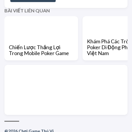
BÀI VIẾT LIÊN QUAN
Khám Phá Các Trò 
Chiến Lược Thắng Lợi
Poker Di Động Phổ 
Trong Mobile Poker Game
Việt Nam
@2026 Chơi Game Thú Vị