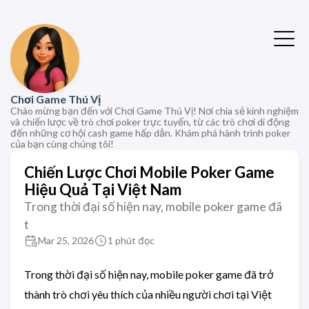
Chơi Game Thú Vị
Chào mừng bạn đến với Chơi Game Thú Vị! Nơi chia sẻ kinh nghiệm
và chiến lược về trò chơi poker trực tuyến, từ các trò chơi di động
đến những cơ hội cash game hấp dẫn. Khám phá hành trình poker
của bạn cùng chúng tôi!
Chiến Lược Chơi Mobile Poker Game
Hiệu Quả Tại Việt Nam
Trong thời đại số hiện nay, mobile poker game đã
t
Mar 25, 2026
1 phút đọc
Trong thời đại số hiện nay, mobile poker game đã trở
thành trò chơi yêu thích của nhiều người chơi tại Việt