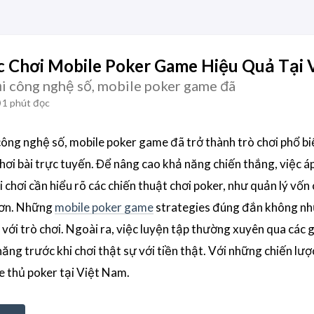
c Chơi Mobile Poker Game Hiệu Quả Tại 
ại công nghệ số, mobile poker game đã
1 phút đọc
công nghệ số, mobile poker game đã trở thành trò chơi phổ bi
chơi bài trực tuyến. Để nâng cao khả năng chiến thắng, việc 
 chơi cần hiểu rõ các chiến thuật chơi poker, như quản lý vốn 
hơn. Những
mobile poker game
strategies đúng đắn không nhữ
i với trò chơi. Ngoài ra, việc luyện tập thường xuyên qua các
năng trước khi chơi thật sự với tiền thật. Với những chiến lư
 thủ poker tại Việt Nam.