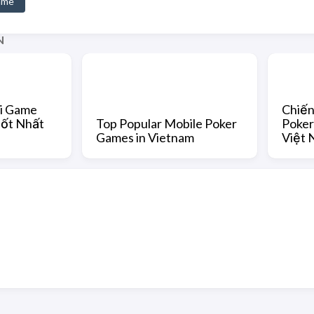
ame
N
i Game
Chiến
Tốt Nhất
Top Popular Mobile Poker
Poker
Games in Vietnam
Việt