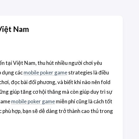
Việt Nam
ến tại Việt Nam, thu hút nhiều người chơi yêu
áp dụng các
mobile poker game
strategies là điều
chơi, đọc bài đối phương, và biết khi nào nên fold
ng giúp tăng cơ hội thắng mà còn giúp duy trì sự
 game
mobile poker game
miễn phí cũng là cách tốt
ợc phù hợp, bạn sẽ dễ dàng trở thành cao thủ trong