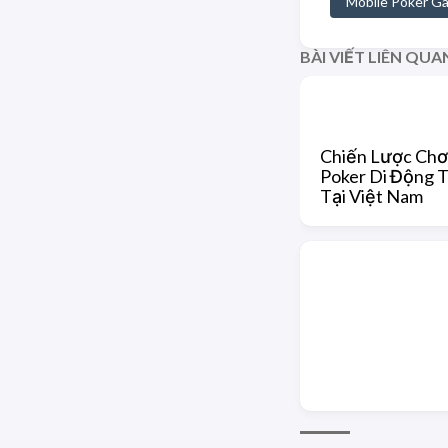
Mobile Poker G
BÀI VIẾT LIÊN QUA
Chiến Lược Chơ
Poker Di Động 
Tại Việt Nam