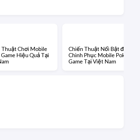
 Thuật Chơi Mobile
Chiến Thuật Nổi Bật để
 Game Hiệu Quả Tại
Chinh Phục Mobile Poker
 Nam
Game Tại Việt Nam