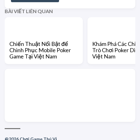
BÀI VIẾT LIÊN QUAN
Chiến Thuật Nổi Bật để
Khám Phá Các Chiế
Chinh Phục Mobile Poker
Trò Chơi Poker Di 
Game Tại Việt Nam
Việt Nam
@2026 Chơi Game Thú Vị