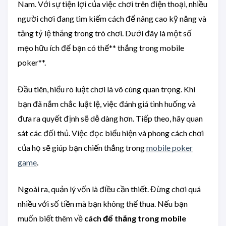
Nam. Với sự tiện lợi của việc chơi trên điện thoại, nhiều
người chơi đang tìm kiếm cách để nâng cao kỹ năng và
tăng tỷ lệ thắng trong trò chơi. Dưới đây là một số
mẹo hữu ích để bạn có thể** thắng trong mobile
poker**.
Đầu tiên, hiểu rõ luật chơi là vô cùng quan trọng. Khi
bạn đã nắm chắc luật lệ, việc đánh giá tình huống và
đưa ra quyết định sẽ dễ dàng hơn. Tiếp theo, hãy quan
sát các đối thủ. Việc đọc biểu hiện và phong cách chơi
của họ sẽ giúp bạn chiến thắng trong
mobile poker
game
.
Ngoài ra, quản lý vốn là điều cần thiết. Đừng chơi quá
nhiều với số tiền mà bạn không thể thua. Nếu bạn
muốn biết thêm về
cách để thắng trong mobile