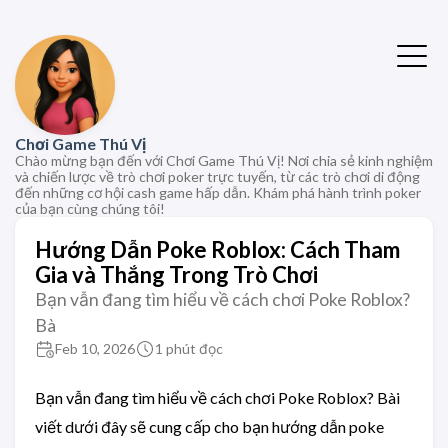
Chơi Game Thú Vị
Chào mừng bạn đến với Chơi Game Thú Vị! Nơi chia sẻ kinh nghiệm
và chiến lược về trò chơi poker trực tuyến, từ các trò chơi di động
đến những cơ hội cash game hấp dẫn. Khám phá hành trình poker
của bạn cùng chúng tôi!
Hướng Dẫn Poke Roblox: Cách Tham
Gia và Thắng Trong Trò Chơi
Bạn vẫn đang tìm hiểu về cách chơi Poke Roblox?
Bà
Feb 10, 2026
1 phút đọc
Bạn vẫn đang tìm hiểu về cách chơi Poke Roblox? Bài
viết dưới đây sẽ cung cấp cho bạn hướng dẫn poke