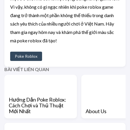
Vì vậy, không có gì ngạc nhiên khi poke roblox game
đang trở thành một phần không thể thiếu trong danh
sách yêu thích của nhiều người chơi ở Việt Nam. Hãy
tham gia ngay hôm nay và khám phá thế giới màu sắc
mà poke roblox đã tạo!
Poke Roblox
BÀI VIẾT LIÊN QUAN
Hướng Dẫn Poke Roblox:
Cách Chơi và Thủ Thuật
Mới Nhất
About Us