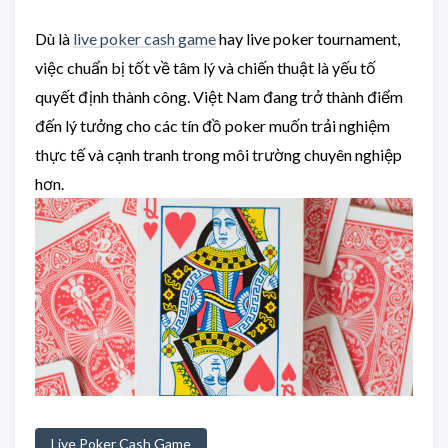
Dù là
live poker cash game
hay live poker tournament,
việc chuẩn bị tốt về tâm lý và chiến thuật là yếu tố
quyết định thành công. Việt Nam đang trở thành điểm
đến lý tưởng cho các tín đồ poker muốn trải nghiệm
thực tế và cạnh tranh trong môi trường chuyên nghiệp
hơn.
Live Poker Cash Game