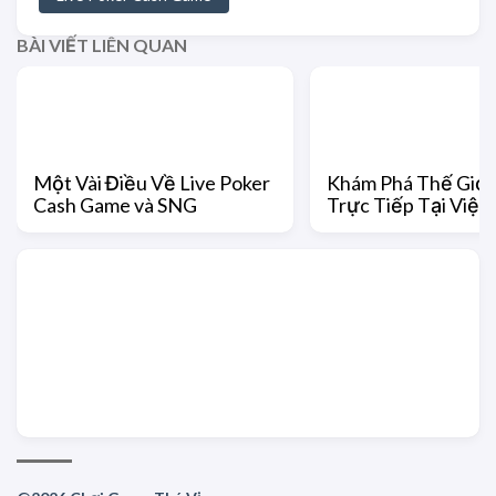
BÀI VIẾT LIÊN QUAN
Một Vài Điều Về Live Poker
Khám Phá Thế Giới
Cash Game và SNG
Trực Tiếp Tại Việt