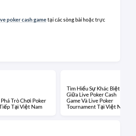
live poker cash game
tại các sòng bài hoặc trực
Tìm Hiểu Sự Khác Biệt
Giữa Live Poker Cash
Phá Trò Chơi Poker
Game Và Live Poker
Tiếp Tại Việt Nam
Tournament Tại Việt Nam