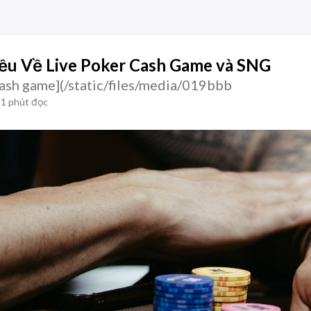
iều Về Live Poker Cash Game và SNG
cash game](/static/files/media/019bbb
1 phút đọc