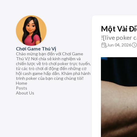
Một Vài Đ
![live poker 
Jun 04, 2026
Chơi Game Thú Vị
Chào mừng bạn đến với Chơi Game
Thú Vị! Nơi chia sẻ kinh nghiệm và
chiến lược về trò chơi poker trực tuyến,
từ các trò chơi di động đến những cơ
hội cash game hấp dẫn. Khám phá hành
trình poker của bạn cùng chúng tôi!
Home
Posts
About Us