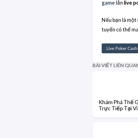
game
lẫn
live p
Nếu bạn là một 
tuyến có thể ma
Live Poker Cas
BÀI VIẾT LIÊN QUA
Khám Phá Thế G
Trực Tiếp Tại V