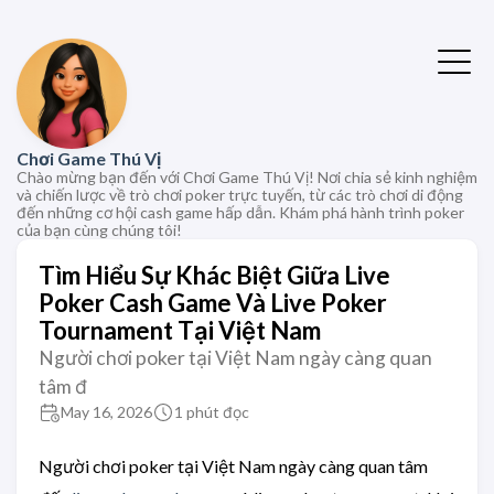
Chơi Game Thú Vị
Chào mừng bạn đến với Chơi Game Thú Vị! Nơi chia sẻ kinh nghiệm
và chiến lược về trò chơi poker trực tuyến, từ các trò chơi di động
đến những cơ hội cash game hấp dẫn. Khám phá hành trình poker
của bạn cùng chúng tôi!
Tìm Hiểu Sự Khác Biệt Giữa Live
Poker Cash Game Và Live Poker
Tournament Tại Việt Nam
Người chơi poker tại Việt Nam ngày càng quan
tâm đ
May 16, 2026
1 phút đọc
Người chơi poker tại Việt Nam ngày càng quan tâm