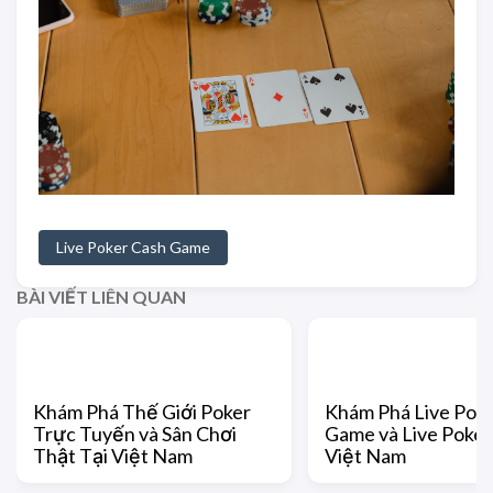
Live Poker Cash Game
BÀI VIẾT LIÊN QUAN
Khám Phá Thế Giới Poker
Khám Phá Live Pok
Trực Tuyến và Sân Chơi
Game và Live Poker
Thật Tại Việt Nam
Việt Nam