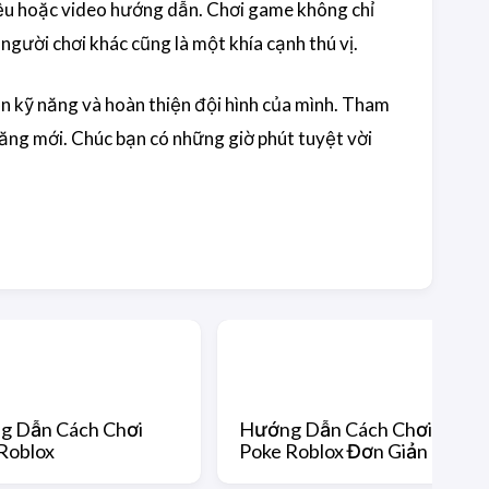
liệu hoặc video hướng dẫn. Chơi game không chỉ
ười chơi khác cũng là một khía cạnh thú vị.
n kỹ năng và hoàn thiện đội hình của mình. Tham
ăng mới. Chúc bạn có những giờ phút tuyệt vời
g Dẫn Cách Chơi
Hướng Dẫn Cách Chơi
Roblox
Poke Roblox Đơn Giản