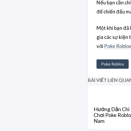
Nếu bạn cần chi
để chiến đấu mà
Một khi bạn đã 
gia các sự kiện
với
Poke Roblo
Poke Roblox
BÀI VIẾT LIÊN QUA
Hướng Dẫn Chi 
Chơi Poke Roblox
Nam