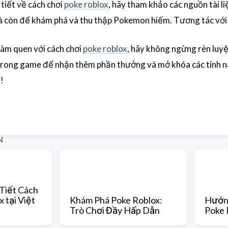
 tiết về cách chơi
poke roblox
, hãy tham khảo các nguồn tài 
 còn để khám phá và thu thập Pokemon hiếm. Tương tác với ng
làm quen với cách chơi
poke roblox
, hãy không ngừng rèn luyệ
 trong game để nhận thêm phần thưởng và mở khóa các tính n
x
!
N
Tiết Cách
 tại Việt
Khám Phá Poke Roblox:
Hướn
Trò Chơi Đầy Hấp Dẫn
Poke 