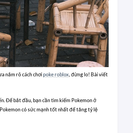
ưa nắm rõ cách chơi
poke roblox
, đừng lo! Bài viết
iến. Để bắt đầu, bạn cần tìm kiếm Pokemon ở
 Pokemon có sức mạnh tốt nhất để tăng tỷ lệ