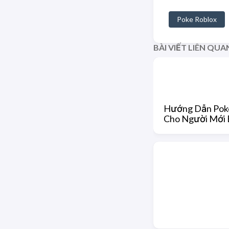
Poke Roblox
BÀI VIẾT LIÊN QUA
Hướng Dẫn Pok
Cho Người Mới 