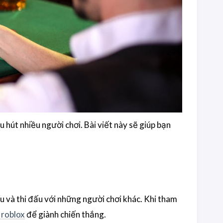
u hút nhiều người chơi. Bài viết này sẽ giúp bạn
u và thi đấu với những người chơi khác. Khi tham
 roblox
để giành chiến thắng.