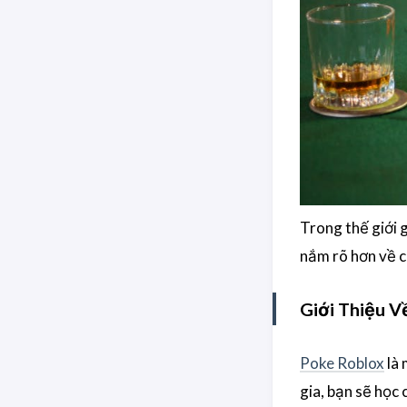
Trong thế giới g
nắm rõ hơn về c
Giới Thiệu 
Poke Roblox
là 
gia, bạn sẽ học