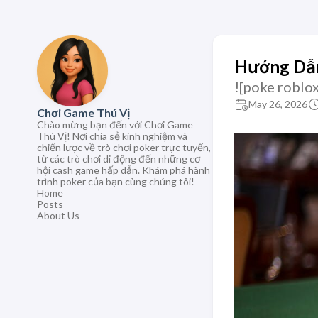
Hướng Dẫn
![poke roblo
May 26, 2026
Chơi Game Thú Vị
Chào mừng bạn đến với Chơi Game
Thú Vị! Nơi chia sẻ kinh nghiệm và
chiến lược về trò chơi poker trực tuyến,
từ các trò chơi di động đến những cơ
hội cash game hấp dẫn. Khám phá hành
trình poker của bạn cùng chúng tôi!
Home
Posts
About Us