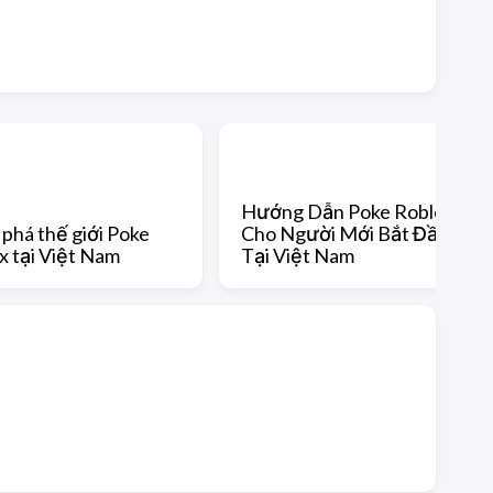
Hướng Dẫn Poke Roblox
phá thế giới Poke
Cho Người Mới Bắt Đầu
x tại Việt Nam
Tại Việt Nam