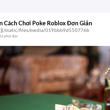
 Cách Chơi Poke Roblox Đơn Giản
x](/static/files/media/019bbb9d550776b
2 phút đọc