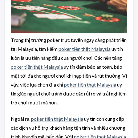
Trong thị trường poker trực tuyến ngày càng phát triển
tại Malaysia, tìm kiếm
poker tiền thật Malaysia
uy tín
luôn là ưu tiên hàng đầu của người chơi. Các nền tảng
poker tiền thật Malaysia
uy tín đảm bảo an toàn, bảo
mật tối đa cho người chơi khi nạp tiền và rút thưởng. Vì
vậy, việc lựa chọn địa chỉ
poker tiền thật Malaysia
uy
tín giúp người chơi tránh được các rủi ro và trải nghiệm
trò chơi mượt mà hơn.
Ngoài ra,
poker tiền thật Malaysia
uy tín còn cung cấp
các dịch vụ hỗ trợ khách hàng tận tình và nhiều chương
trình khuyến mãi hấp dẫn. Với
poker tiền thật Malaysia