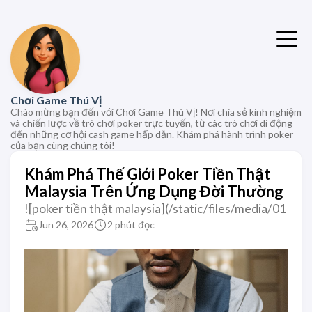
Chơi Game Thú Vị
Chào mừng bạn đến với Chơi Game Thú Vị! Nơi chia sẻ kinh nghiệm
và chiến lược về trò chơi poker trực tuyến, từ các trò chơi di động
đến những cơ hội cash game hấp dẫn. Khám phá hành trình poker
của bạn cùng chúng tôi!
Khám Phá Thế Giới Poker Tiền Thật
Malaysia Trên Ứng Dụng Đời Thường
![poker tiền thật malaysia](/static/files/media/01
Jun 26, 2026
2 phút đọc