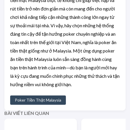
tiền mặt Malaysia thực tế không chỉ giúp việc nạp và
rút tiền trở nên đơn giản mà còn mang đến cho người
chơi khả năng tiếp cận những thành công lớn ngay từ
sự thoải mái tại nhà. Vì vậy, hãy chọn những hệ thống
đáng tin cậy để tận hưởng poker chuyên nghiệp và an
toàn nhất trên thế giới tại Việt Nam, nghĩa là poker ăn
tiền thật giống như ở Malaysia. Một ứng dụng poker
ăn tiền thật Malaysia luôn sẵn sàng đồng hành cùng
bạn trên hành trình của mình—dù bạn là người mới hay
là kỳ cựu đang muốn chinh phục những thử thách và tận
hưởng niềm vui không giới hạn.
Poker Tiền Thật Malaysia
BÀI VIẾT LIÊN QUAN