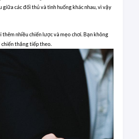
 giữa các đối thủ và tình huống khác nhau, vì vậy
i thêm nhiều chiến lược và mẹo chơi. Bạn không
 chiến thắng tiếp theo.