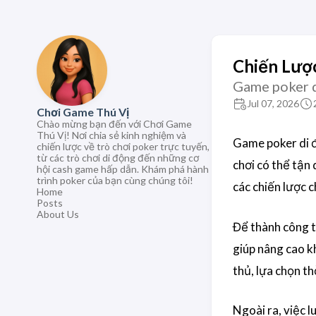
Chiến Lượ
Game poker d
Jul 07, 2026
Chơi Game Thú Vị
Chào mừng bạn đến với Chơi Game
Thú Vị! Nơi chia sẻ kinh nghiệm và
Game poker di đ
chiến lược về trò chơi poker trực tuyến,
từ các trò chơi di động đến những cơ
chơi có thể tận
hội cash game hấp dẫn. Khám phá hành
trình poker của bạn cùng chúng tôi!
các chiến lược c
Home
Posts
About Us
Để thành công t
giúp nâng cao k
thủ, lựa chọn t
Ngoài ra, việc 