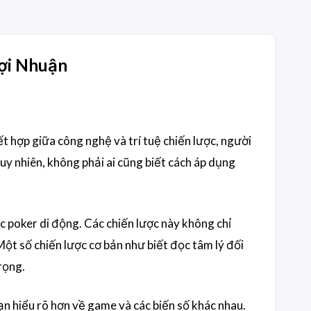
Lợi Nhuận
 hợp giữa công nghệ và trí tuệ chiến lược, người
y nhiên, không phải ai cũng biết cách áp dụng
c poker di động. Các chiến lược này không chỉ
ột số chiến lược cơ bản như biết đọc tâm lý đối
rọng.
n hiểu rõ hơn về game và các biến số khác nhau.