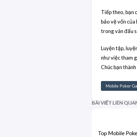
Tiếp theo, bạn 
bảo vệ vốn của 
trong ván đấu s
Luyện tập, luyệ
như việc tham gi
Chúc bạn thành 
Mobile Poker G
BÀI VIẾT LIÊN QUA
Top Mobile Pok