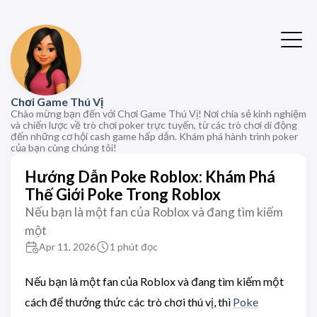
Chơi Game Thú Vị
Chào mừng bạn đến với Chơi Game Thú Vị! Nơi chia sẻ kinh nghiệm
và chiến lược về trò chơi poker trực tuyến, từ các trò chơi di động
đến những cơ hội cash game hấp dẫn. Khám phá hành trình poker
của bạn cùng chúng tôi!
Hướng Dẫn Poke Roblox: Khám Phá
Thế Giới Poke Trong Roblox
Nếu bạn là một fan của Roblox và đang tìm kiếm
một
Apr 11, 2026
1 phút đọc
Nếu bạn là một fan của Roblox và đang tìm kiếm một
cách để thưởng thức các trò chơi thú vị, thì
Poke