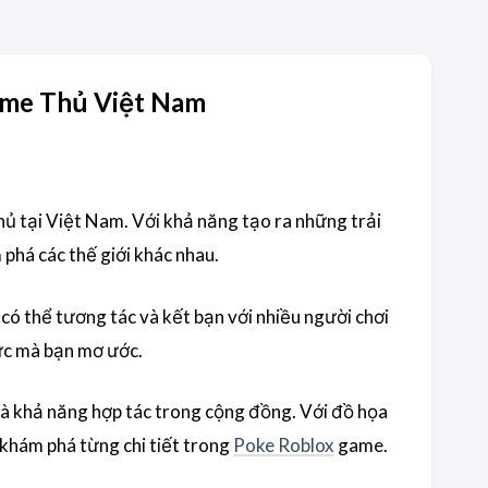
ame Thủ Việt Nam
ủ tại Việt Nam. Với khả năng tạo ra những trải
há các thế giới khác nhau.
 có thể tương tác và kết bạn với nhiều người chơi
ực mà bạn mơ ước.
và khả năng hợp tác trong cộng đồng. Với đồ họa
khám phá từng chi tiết trong
Poke Roblox
game.