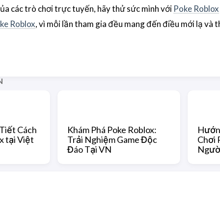
ủa các trò chơi trực tuyến, hãy thử sức mình với
Poke Roblox
ke Roblox
, vì mỗi lần tham gia đều mang đến điều mới lạ và th
N
Tiết Cách
Khám Phá Poke Roblox:
Hướng
 tại Việt
Trải Nghiệm Game Độc
Chơi 
Đáo Tại VN
Người