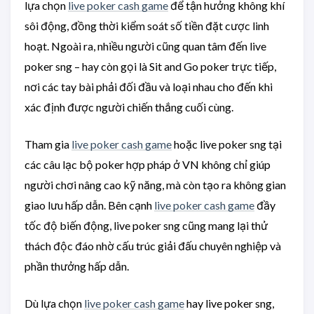
lựa chọn
live poker cash game
để tận hưởng không khí
sôi động, đồng thời kiểm soát số tiền đặt cược linh
hoạt. Ngoài ra, nhiều người cũng quan tâm đến live
poker sng – hay còn gọi là Sit and Go poker trực tiếp,
nơi các tay bài phải đối đầu và loại nhau cho đến khi
xác định được người chiến thắng cuối cùng.
Tham gia
live poker cash game
hoặc live poker sng tại
các câu lạc bộ poker hợp pháp ở VN không chỉ giúp
người chơi nâng cao kỹ năng, mà còn tạo ra không gian
giao lưu hấp dẫn. Bên cạnh
live poker cash game
đầy
tốc độ biến động, live poker sng cũng mang lại thử
thách độc đáo nhờ cấu trúc giải đấu chuyên nghiệp và
phần thưởng hấp dẫn.
Dù lựa chọn
live poker cash game
hay live poker sng,