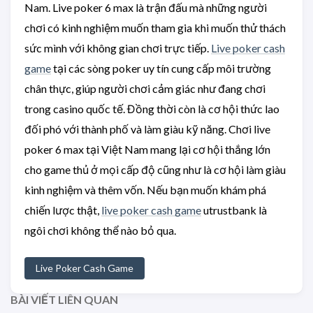
Nam. Live poker 6 max là trận đấu mà những người
chơi có kinh nghiệm muốn tham gia khi muốn thử thách
sức mình với không gian chơi trực tiếp.
Live poker cash
game
tại các sòng poker uy tín cung cấp môi trường
chân thực, giúp người chơi cảm giác như đang chơi
trong casino quốc tế. Đồng thời còn là cơ hội thức lao
đối phó với thành phố và làm giàu kỹ năng. Chơi live
poker 6 max tại Việt Nam mang lại cơ hội thắng lớn
cho game thủ ở mọi cấp độ cũng như là cơ hội làm giàu
kinh nghiệm và thêm vốn. Nếu bạn muốn khám phá
chiến lược thật,
live poker cash game
utrustbank là
ngôi chơi không thể nào bỏ qua.
Live Poker Cash Game
BÀI VIẾT LIÊN QUAN