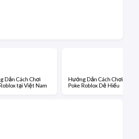
g Dẫn Cách Chơi
Hướng Dẫn Cách Chơi
Roblox tại Việt Nam
Poke Roblox Dễ Hiểu