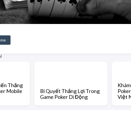
ame
N
hiến Thắng
Khám 
er Mobile
Bí Quyết Thắng Lợi Trong
Poker
Game Poker Di Động
Việt