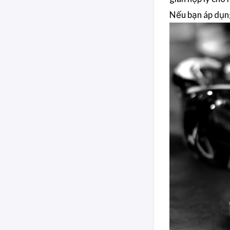
Nếu bạn áp dụng