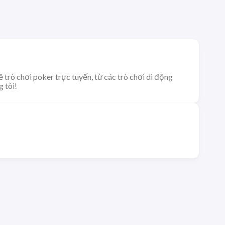
trò chơi poker trực tuyến, từ các trò chơi di động
 tôi!