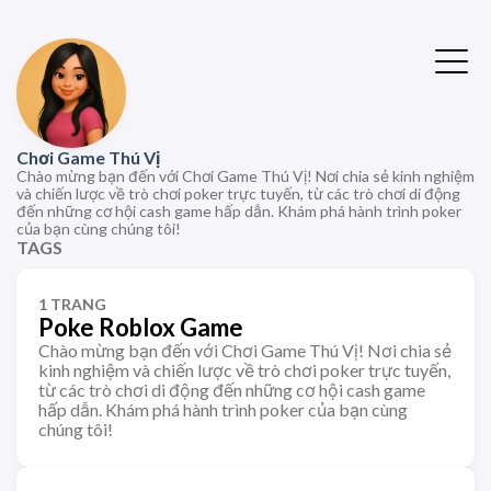
Chơi Game Thú Vị
Chào mừng bạn đến với Chơi Game Thú Vị! Nơi chia sẻ kinh nghiệm
và chiến lược về trò chơi poker trực tuyến, từ các trò chơi di động
đến những cơ hội cash game hấp dẫn. Khám phá hành trình poker
của bạn cùng chúng tôi!
TAGS
1 TRANG
Poke Roblox Game
Chào mừng bạn đến với Chơi Game Thú Vị! Nơi chia sẻ
kinh nghiệm và chiến lược về trò chơi poker trực tuyến,
từ các trò chơi di động đến những cơ hội cash game
hấp dẫn. Khám phá hành trình poker của bạn cùng
chúng tôi!