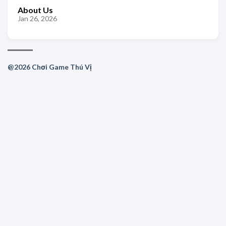
About Us
Jan 26, 2026
@2026 Chơi Game Thú Vị