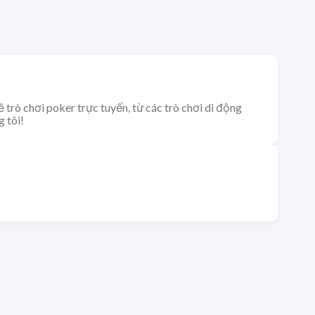
trò chơi poker trực tuyến, từ các trò chơi di động
 tôi!