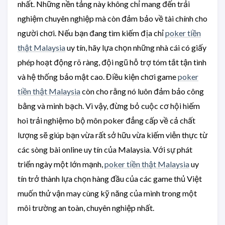
nhất. Những nền tảng này không chỉ mang đến trải
nghiệm chuyên nghiệp mà còn đảm bảo về tài chính cho
người chơi. Nếu bạn đang tìm kiếm địa chỉ
poker tiền
thật Malaysia
uy tín, hãy lựa chọn những nhà cái có giấy
phép hoạt động rõ ràng, đội ngũ hỗ trợ tóm tắt tận tình
và hệ thống bảo mật cao. Điều kiện chơi game
poker
tiền thật Malaysia
còn cho rằng nó luôn đảm bảo công
bằng và minh bạch. Vì vậy, đừng bỏ cuộc cơ hội hiếm
hoi trải nghiệmo bộ môn poker đẳng cấp về cả chất
lượng sẽ giúp bạn vừa rất sở hữu vừa kiếm viễn thực từ
các sòng bài online uy tín của Malaysia. Với sự phát
triển ngày một lớn mạnh,
poker tiền thật Malaysia
uy
tín trở thành lựa chọn hàng đầu của các game thủ Việt
muốn thử vận may cùng kỹ năng của mình trong một
môi trường an toàn, chuyên nghiệp nhất.