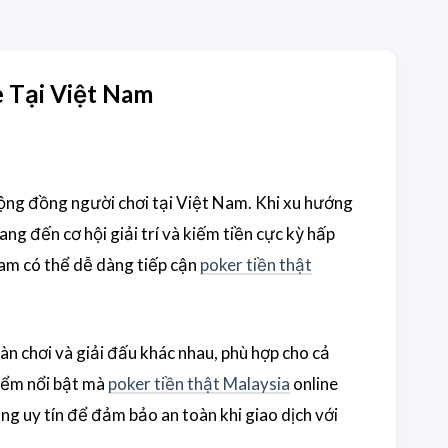
e Tại Việt Nam
cộng đồng người chơi tại Việt Nam. Khi xu hướng
ng đến cơ hội giải trí và kiếm tiền cực kỳ hấp
 Nam có thể dễ dàng tiếp cận
poker tiền thật
àn chơi và giải đấu khác nhau, phù hợp cho cả
điểm nổi bật mà
poker tiền thật Malaysia
online
ng uy tín để đảm bảo an toàn khi giao dịch với