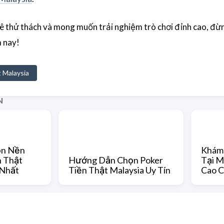
thử thách và mong muốn trải nghiệm trò chơi đỉnh cao, đừng
 nay!
 Malaysia
N
ọn Nền
Khám 
n Thật
Hướng Dẫn Chọn Poker
Tại M
 Nhất
Tiền Thật Malaysia Uy Tín
Cao C