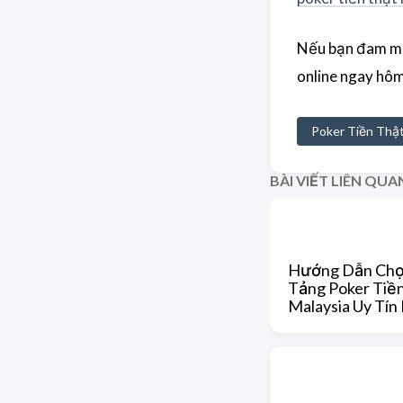
Nếu bạn đam mê 
online ngay hôm
Poker Tiền Thật
BÀI VIẾT LIÊN QUA
Hướng Dẫn Ch
Tảng Poker Tiề
Malaysia Uy Tín