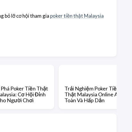
 bỏ lỡ cơ hội tham gia
poker tiền thật Malaysia
Phá Poker Tiền Thật
Trải Nghiệm Poker Tiền
alaysia: Cơ Hội Đỉnh
Thật Malaysia Online An
ho Người Chơi
Toàn Và Hấp Dẫn