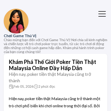
Chơi Game Thú Vị
Chào mừng bạn đến với Chơi Game Thú Vị! Nơi chia sẻ kinh nghiệm
và chiến lược về trò chơi poker trực tuyến, từ các trò chơi di động
đến những cơ hội cash game hấp dẫn. Khám phá hành trình poker
của bạn cùng chúng tôi!
Khám Phá Thế Giới Poker Tiền Thật
Malaysia Online Đầy Hấp Dẫn
Hiện nay, poker tiền thật Malaysia cũng trở
thành
Feb 05, 2026
2 phút đọc
Hiện nay, poker tiền thật Malaysia cũng trở thành một
trò chơi phổ biến khi chơi online trong thời đại số. Bởi